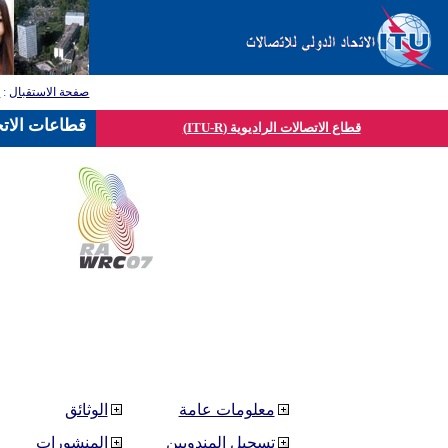
صفحة الاستقبال
:
ق
قطاعات الاتح
قطاع الاتصالات الراديوية (ITU-R)
معلومات عامة
الوثائق
تسجيل المندوبين
المنشورات