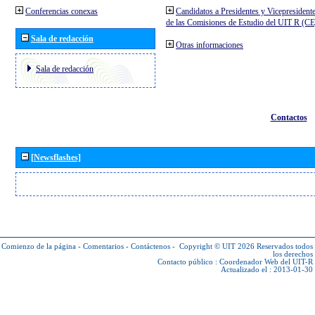
Conferencias conexas
Candidatos a Presidentes y Vicepresident
de las Comisiones de Estudio del UIT R (C
Sala de redacción
Otras informaciones
Sala de redacción
Contactos
[Newsflashes]
Comienzo de la página
-
Comentarios
-
Contáctenos
-
Copyright © UIT 2026
Reservados todos
los derechos
Contacto público :
Coordenador Web del UIT-R
Actualizado el : 2013-01-30