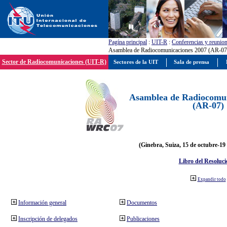
Pagína principal
:
UIT-R
:
Conferencias y reunio
Asamblea de Radiocomunicaciones 2007 (AR-07
Sector de Radiocomunicaciones (UIT-R)
Sectores de la UIT
Sala de prensa
Asamblea de Radiocomun
(AR-07)
(Ginebra, Suiza, 15 de octubre-19
Libro del Resoluci
Expandir todo
Información general
Documentos
Inscripción de delegados
Publicaciones