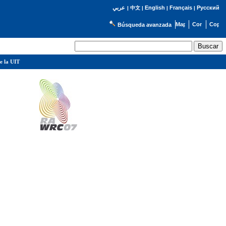
English
Français
Русский
عربي
|
中文
|
|
|
Búsqueda avanzada
e la UIT