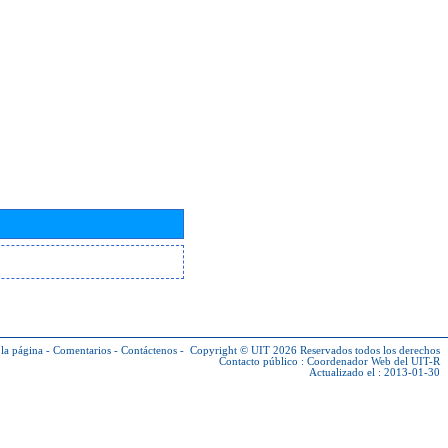
la página
-
Comentarios
-
Contáctenos
-
Copyright © UIT 2026
Reservados todos los derechos
Contacto público :
Coordenador Web del UIT-R
Actualizado el : 2013-01-30