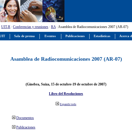
:
UIT-R
:
Conferencias y reuniones
:
RA
: Asamblea de Radiocomunicaciones 2007 (AR-07)
 UIT
Sala de prensa
Eventos
Publicaciones
Estadísticas
Acerca d
Asamblea de Radiocomunicaciones 2007 (AR-07)
(Ginebra, Suiza, 15 de octubre-19 de octubre de 2007)
Libro del Resoluciones
Expandir todo
Documentos
Publicaciones