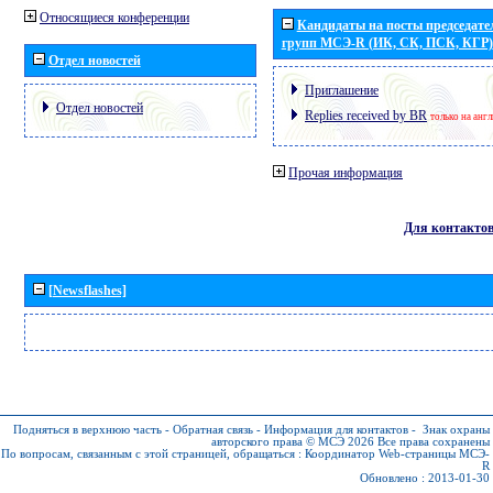
Относящиеся конференции
Кандидаты на посты председател
групп МСЭ-R (ИК, СК, ПСК, КГР)
Отдел новостей
Приглашение
Отдел новостей
Replies received by BR
только на анг
Прочая информация
Для контакто
[Newsflashes]
Подняться в верхнюю часть
-
Обратная связь
-
Информация для контактов
-
Знак охраны
авторского права © МСЭ 2026
Все права сохранены
По вопросам, связанным с этой страницей, обращаться :
Координатор Web-страницы МСЭ-
R
Обновлено : 2013-01-30