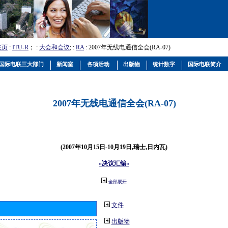
主页
:
ITU-R
； :
大会和会议
; :
RA
: 2007年无线电通信全会(RA-07)
国际电联三大部门
新闻室
各项活动
出版物
统计数字
国际电联简介
2007年无线电通信全会(RA-07)
(2007年10月15日-10月19日,瑞士,日内瓦)
«决议汇编»
全部展开
文件
出版物