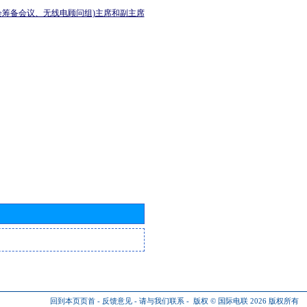
会筹备会议、无线电顾问组)主席和副主席
回到本页页首
-
反馈意见
-
请与我们联系
-
版权 © 国际电联 2026
版权所有