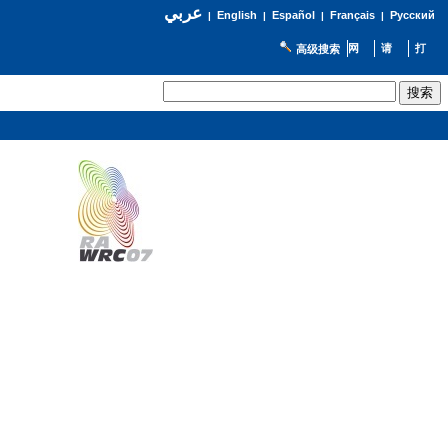
عربي
English
Español
Français
Русский
|
|
|
|
高级搜索