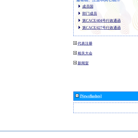
成员国
部门成员
第CACE/404号行政通函
第CACE/427号行政通函
代表注册
相关大会
新闻室
[Newsflashes]