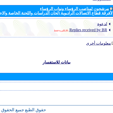
مرشحون لمناصب الرؤساء ونواب الرؤساء
لأفرقة قطاع الاتصالات الراديوية (لجان الدراسات واللجنة الخاصة والا
لدعوة
Replies received by BR
بالإنكليزية فقط
معلومات أخرى
بيانات للاستفسار
حقوق الطبع
جميع الحقوق 