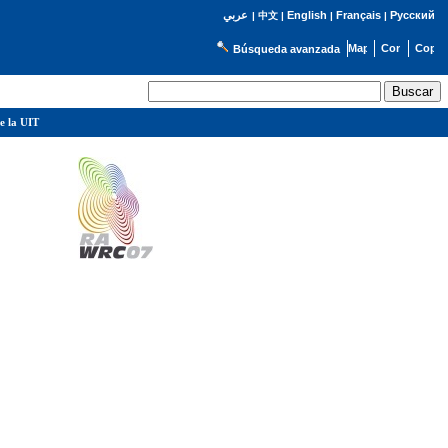
English
Français
Русский
عربي
|
中文
|
|
|
Búsqueda avanzada
e la UIT