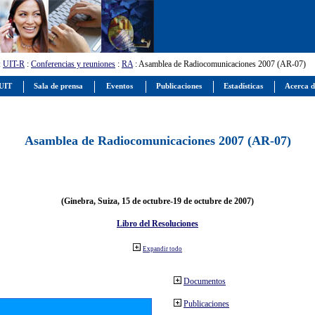
:
UIT-R
:
Conferencias y reuniones
:
RA
: Asamblea de Radiocomunicaciones 2007 (AR-07)
 UIT
Sala de prensa
Eventos
Publicaciones
Estadísticas
Acerca d
Asamblea de Radiocomunicaciones 2007 (AR-07)
(Ginebra, Suiza, 15 de octubre-19 de octubre de 2007)
Libro del Resoluciones
Expandir todo
Documentos
Publicaciones