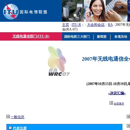
主页
:
ITU-R
； :
大会和会议
; :
RA
: 2007
会(RA-07)
无线电通信部门(ITU-R)
国际电联三大部门
新闻室
各项活动
2007年无线电通信全会(
(2007年10月15日-10月19日
«决议汇编»
全部展开
一般信息
代表注册