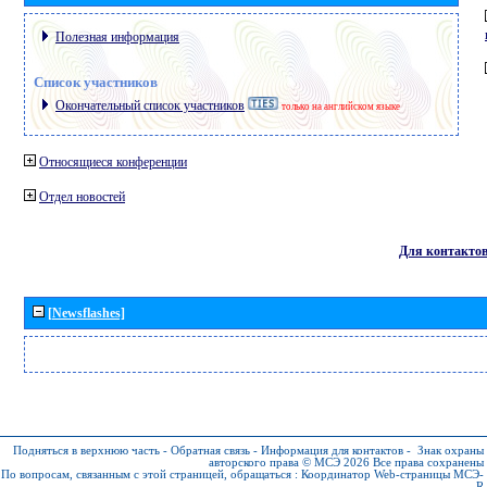
Полезная информация
Список участников
Окончательный список участников
только на английском языке
Относящиеся конференции
Отдел новостей
Для контакто
[Newsflashes]
Подняться в верхнюю часть
-
Обратная связь
-
Информация для контактов
-
Знак охраны
авторского права © МСЭ 2026
Все права сохранены
По вопросам, связанным с этой страницей, обращаться :
Координатор Web-страницы МСЭ-
R