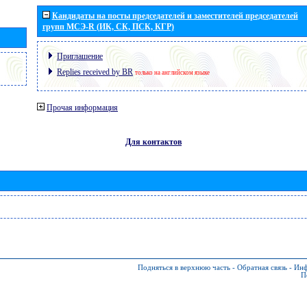
Кандидаты на посты председателей и заместителей председателей
групп МСЭ-R (ИК, СК, ПСК, КГР)
Приглашение
Replies received by BR
только на английском языке
Прочая информация
Для контактов
Подняться в верхнюю часть
-
Обратная связь
-
Инф
П