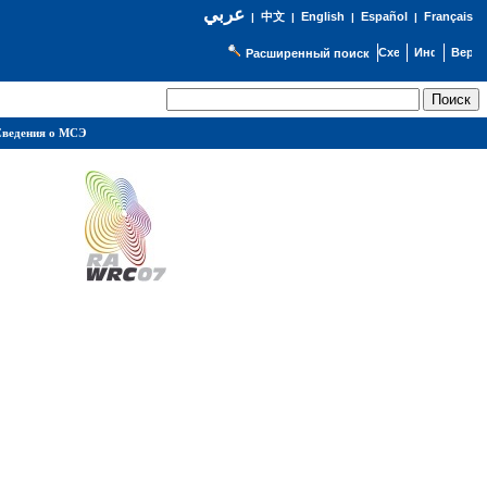
عربي
English
Español
Français
|
中文
|
|
|
Расширенный поиск
ведения о МСЭ