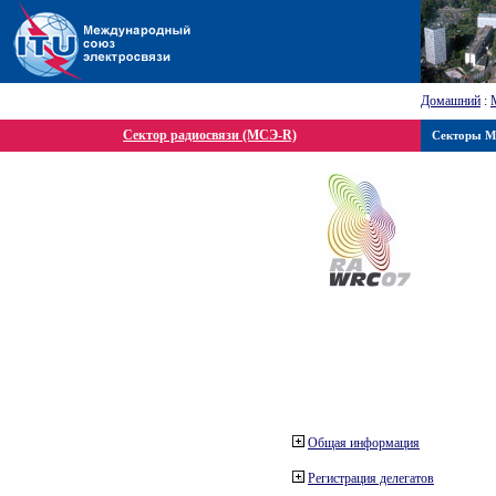
Домашний
:
Сектор радиосвязи (МСЭ-R)
Секторы 
Общая информация
Регистрация делегатов