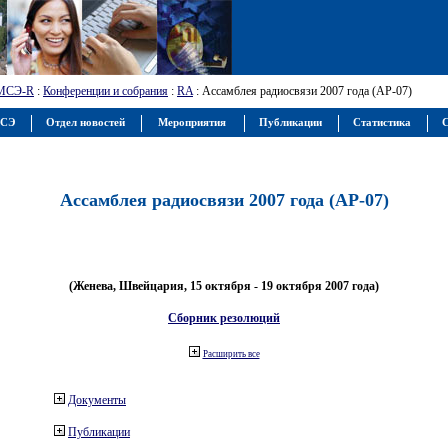
МСЭ-R
:
Конференции и собрания
:
RA
: Ассамблея радиосвязи 2007 года (АР-07)
МСЭ
Отдел новостей
Мероприятия
Публикации
Статистика
С
Ассамблея радиосвязи 2007 года (АР-07)
(Женева, Швейцария, 15 октября - 19 октября 2007 года)
Сборник резолюций
Расширить все
Документы
Публикации