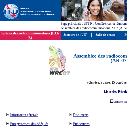
Page principale
:
UIT-R
:
Conférences et réunion
Assemblée des radiocommunications 2007 (AR-
Secteur des radiocommunications (UIT-
Secteurs de l'UIT
Salle de presse
E
R)
Assemblée des radiocom
(AR-07
(Genève, Suisse, 15 octobre
Livre des Résol
Afficher to
Information générale
Documents
Enregistrement des délégués
Publications