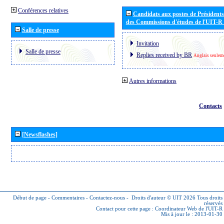
Conférences relatives
Candidats aux postes de Présidents 
des Commissions d'études de l'UIT-R
Salle de presse
Invitation
Salle de presse
Replies received by BR
Anglais seulem
Autres informations
Contacts
[Newsflashes]
Début de page
-
Commentaires
-
Contactez-nous
-
Droits d'auteur © UIT 2026
Tous droits
réservés
Contact pour cette page :
Coordinateur Web de l'UIT-R
Mis à jour le : 2013-01-30