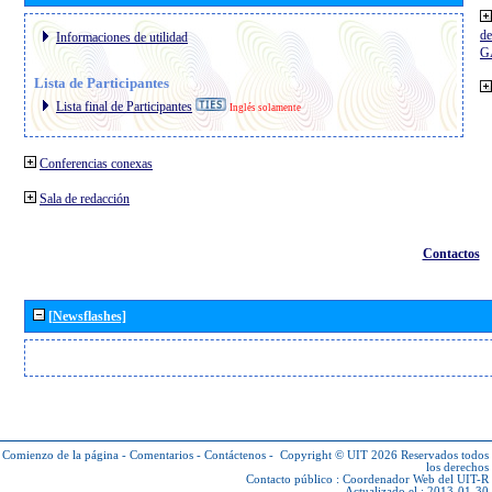
de
Informaciones de utilidad
G
Lista de Participantes
Lista final de Participantes
Inglés solamente
Conferencias conexas
Sala de redacción
Contactos
[Newsflashes]
Comienzo de la página
-
Comentarios
-
Contáctenos
-
Copyright © UIT 2026
Reservados todos
los derechos
Contacto público :
Coordenador Web del UIT-R
Actualizado el : 2013-01-30