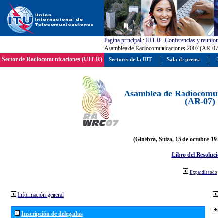
Pagína principal
:
UIT-R
:
Conferencias y reunio
Asamblea de Radiocomunicaciones 2007 (AR-07
Sector de Radiocomunicaciones (UIT-R)
Sectores de la UIT
Sala de prensa
Asamblea de Radiocomun
(AR-07)
(Ginebra, Suiza, 15 de octubre-19
Libro del Resoluci
Expandir todo
Información general
Inscripción de delegados