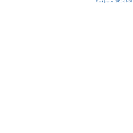
Mis à jour le : 2013-01-30