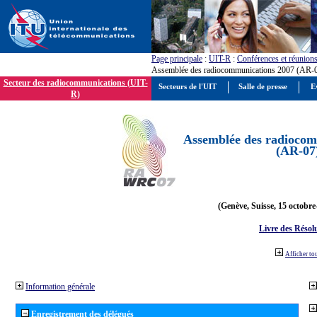
Page principale
:
UIT-R
:
Conférences et réunion
Assemblée des radiocommunications 2007 (AR-
Secteur des radiocommunications (UIT-
Secteurs de l'UIT
Salle de presse
E
R)
Assemblée des radiocom
(AR-07
(Genève, Suisse, 15 octobre
Livre des Résol
Afficher to
Information générale
Enregistrement des délégués