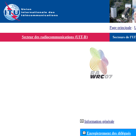
Page principale
:
Secteur des radiocommunications (UIT-R)
Secteurs de l'U
Information générale
Enregistrement des délégués