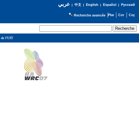
عربي
English
Español
Русский
|
中文
|
|
|
Recherche avancée
 de l'UIT