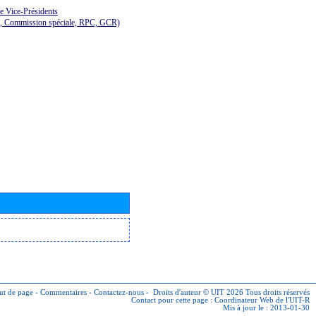
de Vice-Présidents
E, Commission spéciale, RPC, GCR)
ut de page
-
Commentaires
-
Contactez-nous
-
Droits d'auteur © UIT 2026
Tous droits réservés
Contact pour cette page :
Coordinateur Web de l'UIT-R
Mis à jour le : 2013-01-30