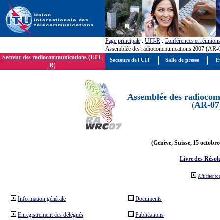
Page principale
:
UIT-R
:
Conférences et réunion
Assemblée des radiocommunications 2007 (AR-
Secteur des radiocommunications (UIT-
Secteurs de l'UIT
Salle de presse
E
R)
Assemblée des radiocom
(AR-07
(Genève, Suisse, 15 octobre
Livre des Résol
Afficher to
Information générale
Documents
Enregistrement des délégués
Publications