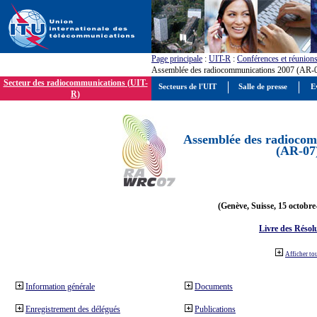
Page principale
:
UIT-R
:
Conférences et réunion
Assemblée des radiocommunications 2007 (AR-
Secteur des radiocommunications (UIT-
Secteurs de l'UIT
Salle de presse
E
R)
Assemblée des radiocom
(AR-07
(Genève, Suisse, 15 octobre
Livre des Résol
Afficher to
Information générale
Documents
Enregistrement des délégués
Publications