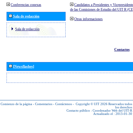
Conferencias conexas
Candidatos a Presidentes y Vicepresident
de las Comisiones de Estudio del UIT R (C
Sala de redacción
Otras informaciones
Sala de redacción
Contactos
[Newsflashes]
Comienzo de la página
-
Comentarios
-
Contáctenos
-
Copyright © UIT 2026
Reservados todos
los derechos
Contacto público :
Coordenador Web del UIT-R
Actualizado el : 2013-01-30