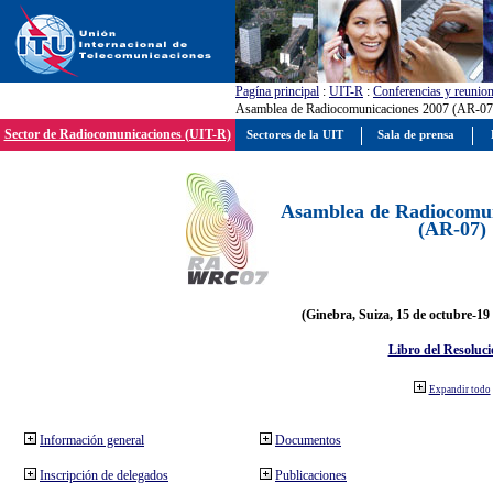
Pagína principal
:
UIT-R
:
Conferencias y reunio
Asamblea de Radiocomunicaciones 2007 (AR-07
Sector de Radiocomunicaciones (UIT-R)
Sectores de la UIT
Sala de prensa
Asamblea de Radiocomun
(AR-07)
(Ginebra, Suiza, 15 de octubre-19
Libro del Resoluci
Expandir todo
Información general
Documentos
Inscripción de delegados
Publicaciones