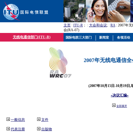
主页
:
ITU-R
； :
大会和会议
; :
RA
: 2007
会(RA-07)
无线电通信部门(ITU-R)
国际电联三大部门
新闻室
各项活动
2007年无线电通信全会(
(2007年10月15日-10月19日
«决议汇编»
全部展开
一般信息
文件
代表注册
出版物