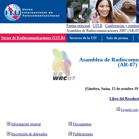
Pagína principal
:
UIT-R
:
Conferencias y reunio
Asamblea de Radiocomunicaciones 2007 (AR-07
Sector de Radiocomunicaciones (UIT-R)
Sectores de la UIT
Sala de prensa
Asamblea de Radiocomun
(AR-07)
(Ginebra, Suiza, 15 de octubre-19
Libro del Resoluci
Expandir todo
Información general
Documentos
Inscripción de delegados
Publicaciones