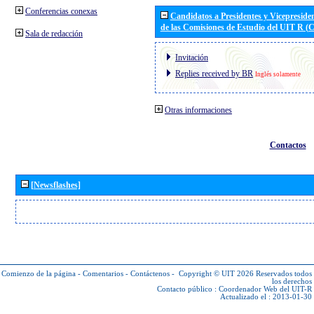
Conferencias conexas
Candidatos a Presidentes y Vicepreside
de las Comisiones de Estudio del UIT R 
Sala de redacción
Invitación
Replies received by BR
Inglés solamente
Otras informaciones
Contactos
[Newsflashes]
Comienzo de la página
-
Comentarios
-
Contáctenos
-
Copyright © UIT 2026
Reservados todos
los derechos
Contacto público :
Coordenador Web del UIT-R
Actualizado el : 2013-01-30