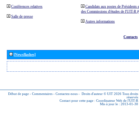
Conférences relatives
Candidats aux postes de Présidents e
des Commissions d'études de l'UIT-R
Salle de presse
Autres informations
Contacts
[Newsflashes]
Début de page
-
Commentaires
-
Contactez-nous
-
Droits d'auteur © UIT 2026
Tous droits
réservés
Contact pour cette page :
Coordinateur Web de l'UIT-R
Mis à jour le : 2013-01-30