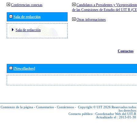
Conferencias conexas
Candidatos a Presidentes y Vicepresident
de las Comisiones de Estudio del UIT R (C
Sala de redacción
Otras informaciones
Sala de redacción
Contactos
[Newsflashes]
Comienzo de la página
-
Comentarios
-
Contáctenos
-
Copyright © UIT 2026
Reservados todos
los derechos
Contacto público :
Coordenador Web del UIT-R
Actualizado el : 2013-01-30