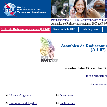
Pagína principal
:
UIT-R
:
Conferencias y reunio
Asamblea de Radiocomunicaciones 2007 (AR-07
Sector de Radiocomunicaciones (UIT-R)
Sectores de la UIT
Sala de prensa
Asamblea de Radiocomun
(AR-07)
(Ginebra, Suiza, 15 de octubre-19
Libro del Resoluci
Expandir todo
Información general
Documentos
Inscripción de delegados
Publicaciones