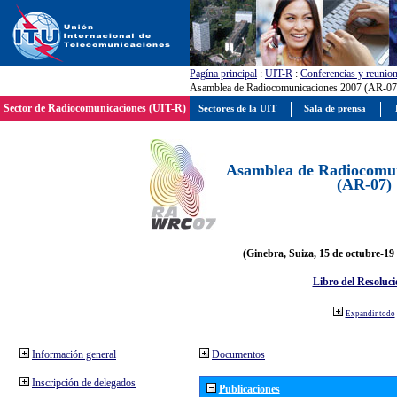
Pagína principal
:
UIT-R
:
Conferencias y reunio
Asamblea de Radiocomunicaciones 2007 (AR-07
Sector de Radiocomunicaciones (UIT-R)
Sectores de la UIT
Sala de prensa
Asamblea de Radiocomun
(AR-07)
(Ginebra, Suiza, 15 de octubre-19
Libro del Resoluci
Expandir todo
Información general
Documentos
Inscripción de delegados
Publicaciones