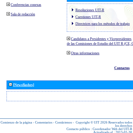
Conferencias conexas
Resoluciones UIT-R
Sala de redacción
Cuestiones UIT-R
Directrices para los métodos de trabajo
Candidatos a Presidentes y Vicepresidentes
de las Comisiones de Estudio del UIT R (CE,
Otras informaciones
Contactos
[Newsflashes]
Comienzo de la página
-
Comentarios
-
Contáctenos
-
Copyright © UIT 2026
Reservados todos
los derechos
Contacto público :
Coordenador Web del UIT-R
Actualizado el : 2013-01-30