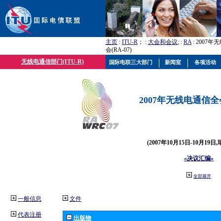
主页
:
ITU-R
； :
大会和会议
; :
RA
: 2007
会(RA-07)
无线电通信部门(ITU-R)
国际电联三大部门
新闻室
各项活动
2007年无线电通信全会(
(2007年10月15日-10月19日
«决议汇编»
全部展开
一般信息
文件
代表注册
出版物