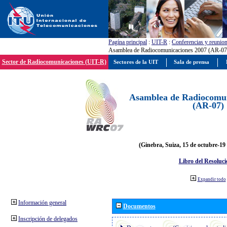
Pagína principal
:
UIT-R
:
Conferencias y reunio
Asamblea de Radiocomunicaciones 2007 (AR-07
Sector de Radiocomunicaciones (UIT-R)
Sectores de la UIT
Sala de prensa
Asamblea de Radiocomun
(AR-07)
(Ginebra, Suiza, 15 de octubre-19
Libro del Resoluci
Expandir todo
Información general
Documentos
Inscripción de delegados