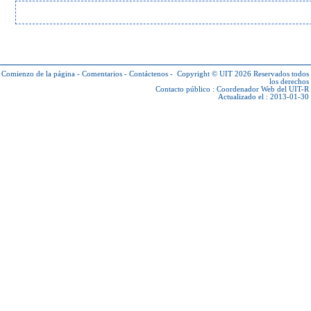
Comienzo de la página
-
Comentarios
-
Contáctenos
-
Copyright © UIT 2026
Reservados todos
los derechos
Contacto público :
Coordenador Web del UIT-R
Actualizado el : 2013-01-30