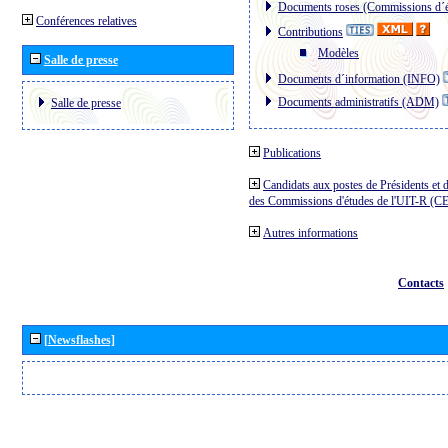
Documents roses (Commissions d´é
Conférences relatives
Contributions
Modèles
Salle de presse
Documents d´information (INFO)
Documents administratifs (ADM)
Salle de presse
Publications
Candidats aux postes de Présidents et 
des Commissions d'études de l'UIT-R (C
Autres informations
Contacts
[Newsflashes]