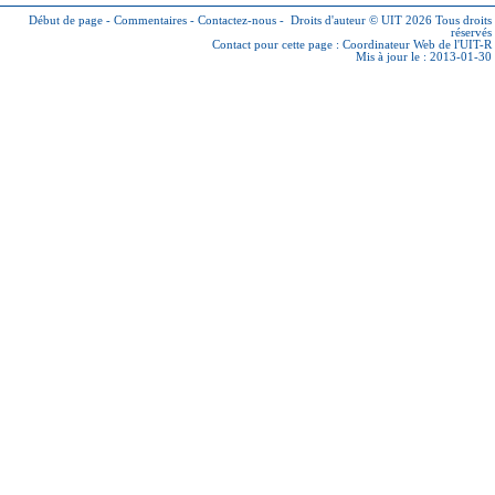
Début de page
-
Commentaires
-
Contactez-nous
-
Droits d'auteur © UIT 2026
Tous droits
réservés
Contact pour cette page :
Coordinateur Web de l'UIT-R
Mis à jour le : 2013-01-30