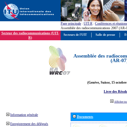
Page principale
:
UIT-R
:
Conférences et réunion
Assemblée des radiocommunications 2007 (AR-
Secteur des radiocommunications (UIT-
Secteurs de l'UIT
Salle de presse
E
R)
Assemblée des radiocom
(AR-07
(Genève, Suisse, 15 octobre
Livre des Résol
Afficher to
Information générale
Documents
Enregistrement des délégués