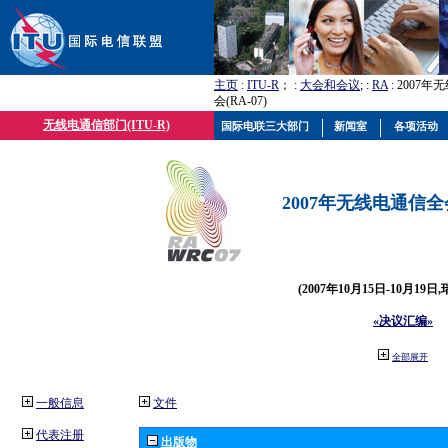
主页
:
ITU-R
； :
大会和会议
; :
RA
: 2007
会(RA-07)
无线电通信部门(ITU-R)
国际电联三大部门
新闻室
各项活动
2007年无线电通信全会(
(2007年10月15日-10月19日
«决议汇编»
全部展开
一般信息
文件
代表注册
出版物