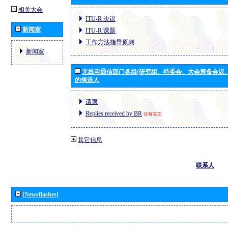
相关大会
ITU-R 决议
新闻室
ITU-R 课题
工作方法指导原则
新闻室
无线电通信部门各组(研究组、特委会、大会筹备会议
的候选人
请柬
Replies received by BR
仅有英文
其它信息
联系人
[Newsflashes]