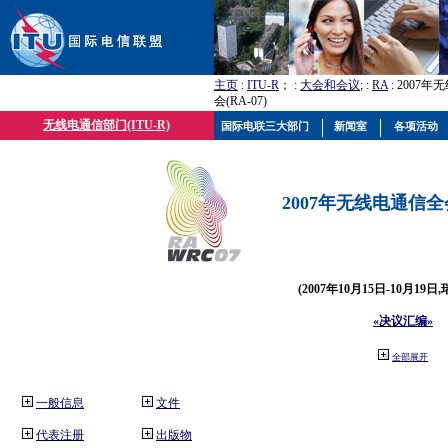
主页
:
ITU-R
； :
大会和会议
; :
RA
: 2007
会(RA-07)
无线电通信部门(ITU-R)
国际电联三大部门
新闻室
各项活动
2007年无线电通信全会(
(2007年10月15日-10月19日
«决议汇编»
全部展开
一般信息
文件
代表注册
出版物