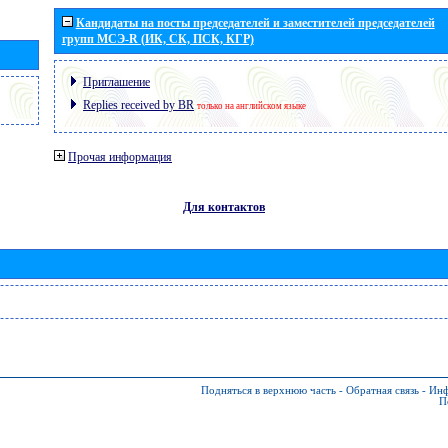
Кандидаты на посты председателей и заместителей председателей
групп МСЭ-R (ИК, СК, ПСК, КГР)
Приглашение
Replies received by BR
только на английском языке
Прочая информация
Для контактов
Подняться в верхнюю часть
-
Обратная связь
-
Инф
П