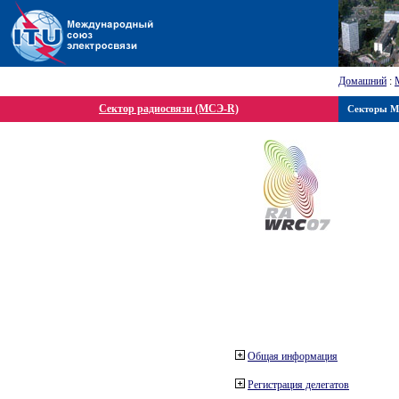
Домашний
:
Сектор радиосвязи (МСЭ-R)
Секторы 
Общая информация
Регистрация делегатов