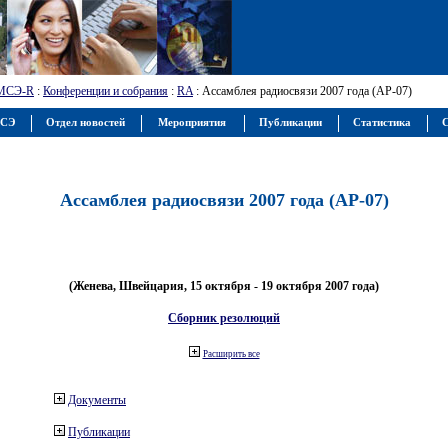
МСЭ-R
:
Конференции и собрания
:
RA
: Ассамблея радиосвязи 2007 года (АР-07)
МСЭ
Отдел новостей
Мероприятия
Публикации
Статистика
С
Ассамблея радиосвязи 2007 года (АР-07)
(Женева, Швейцария, 15 октября - 19 октября 2007 года)
Сборник резолюций
Расширить все
Документы
Публикации