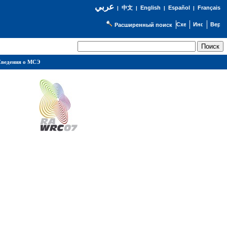
عربي
English
Español
Français
|
中文
|
|
|
Расширенный поиск
ведения о МСЭ