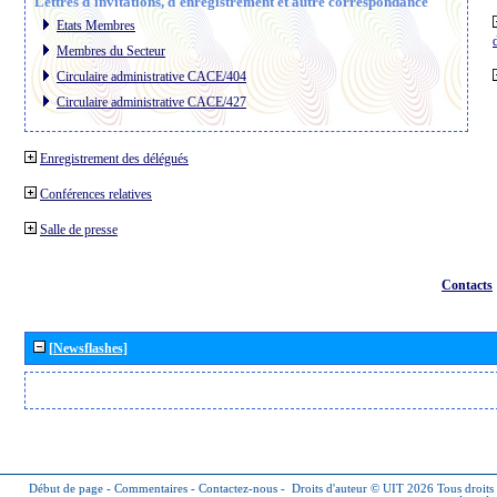
Lettres d´invitations, d´enregistrement et autre correspondance
Etats Membres
Membres du Secteur
Circulaire administrative CACE/404
Circulaire administrative CACE/427
Enregistrement des délégués
Conférences relatives
Salle de presse
Contacts
[Newsflashes]
Début de page
-
Commentaires
-
Contactez-nous
-
Droits d'auteur © UIT 2026
Tous droits