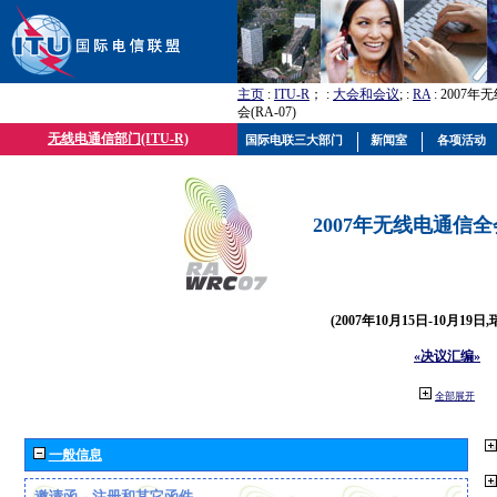
主页
:
ITU-R
； :
大会和会议
; :
RA
: 2007
会(RA-07)
无线电通信部门(ITU-R)
国际电联三大部门
新闻室
各项活动
2007年无线电通信全会(
(2007年10月15日-10月19日
«决议汇编»
全部展开
一般信息
邀请函、注册和其它函件