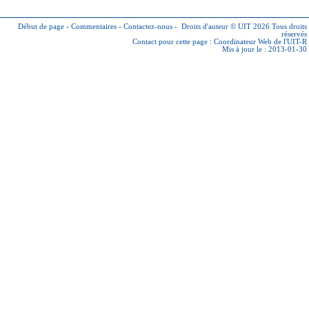
Début de page
-
Commentaires
-
Contactez-nous
-
Droits d'auteur © UIT 2026
Tous droits
réservés
Contact pour cette page :
Coordinateur Web de l'UIT-R
Mis à jour le : 2013-01-30