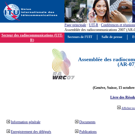
Page principale
:
UIT-R
:
Conférences et réunion
Assemblée des radiocommunications 2007 (AR-
Secteur des radiocommunications (UIT-
Secteurs de l'UIT
Salle de presse
E
R)
Assemblée des radiocom
(AR-07
(Genève, Suisse, 15 octobre
Livre des Résol
Afficher to
Information générale
Documents
Enregistrement des délégués
Publications