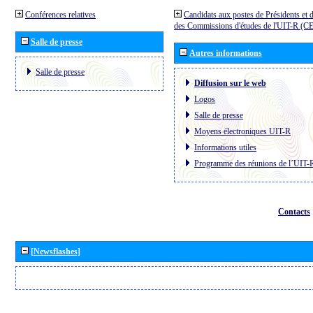
Conférences relatives
Candidats aux postes de Présidents et 
des Commissions d'études de l'UIT-R (C
Salle de presse
Autres informations
Salle de presse
Diffusion sur le web
Logos
Salle de presse
Moyens électroniques UIT-R
Informations utiles
Programme des réunions de l´UIT-
Contacts
[Newsflashes]