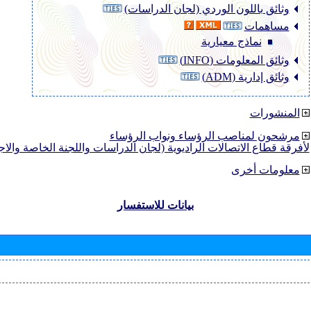
وثائق باللون الوردي (لجان الدراسات)
مساهمات
نماذج معيارية
وثائق المعلومات (INFO)
وثائق إدارية (ADM)
المنشورات
مرشحون لمناصب الرؤساء ونواب الرؤساء
لأفرقة قطاع الاتصالات الراديوية (لجان الدراسات واللجنة الخاصة والا
معلومات أخرى
بيانات للاستفسار