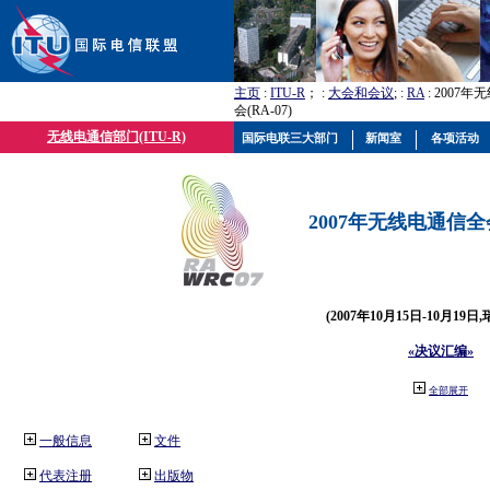
主页
:
ITU-R
； :
大会和会议
; :
RA
: 2007
会(RA-07)
无线电通信部门(ITU-R)
国际电联三大部门
新闻室
各项活动
2007年无线电通信全会(
(2007年10月15日-10月19日
«决议汇编»
全部展开
一般信息
文件
代表注册
出版物