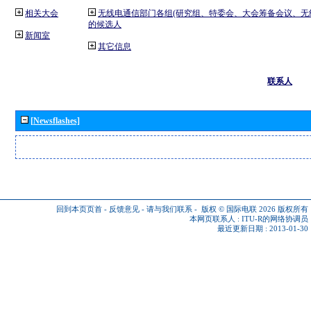
相关大会
无线电通信部门各组(研究组、特委会、大会筹备会议、无
的候选人
新闻室
其它信息
联系人
[Newsflashes]
回到本页页首
-
反馈意见
-
请与我们联系
-
版权 © 国际电联 2026
版权所有
本网页联系人 :
ITU-R的网络协调员
最近更新日期 : 2013-01-30