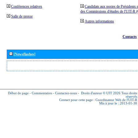
Conférences relatives
Candidats aux postes de Présidents e
des Commissions d'études de l'UIT-R
Salle de presse
Autres informations
Contacts
[Newsflashes]
Début de page
-
Commentaires
-
Contactez-nous
-
Droits d'auteur © UIT 2026
Tous droits
réservés
Contact pour cette page :
Coordinateur Web de l'UIT-R
Mis à jour le : 2013-01-30