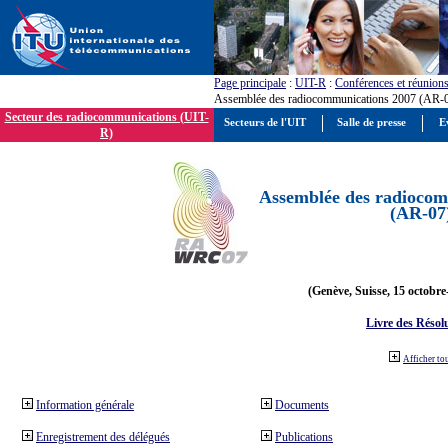
Page principale
:
UIT-R
:
Conférences et réunion
Assemblée des radiocommunications 2007 (AR-
Secteur des radiocommunications (UIT-
Secteurs de l'UIT
Salle de presse
E
R)
Assemblée des radiocom
(AR-07
(Genève, Suisse, 15 octobre
Livre des Résol
Afficher to
Information générale
Documents
Enregistrement des délégués
Publications