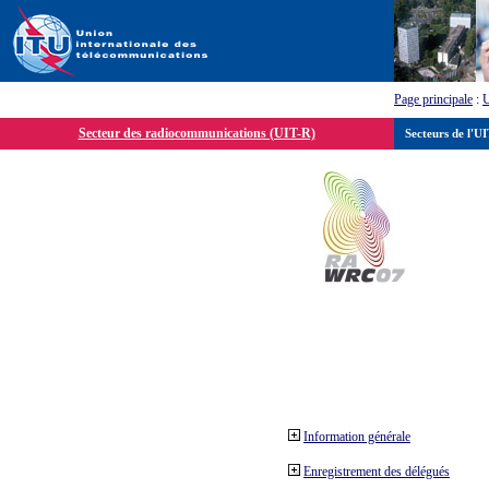
Page principale
:
Secteur des radiocommunications (UIT-R)
Secteurs de l'U
Information générale
Enregistrement des délégués