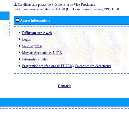
Candidats aux postes de Présidents et de Vice-Présidents
des Commissions d'études de l'UIT-R (CE, Commission spéciale, RPC, GCR)
Autres informations
Diffusion sur le web
Logos
Salle de presse
Moyens électroniques UIT-R
Informations utiles
Programme des réunions de l´UIT-R
-
Calendrier des évènements
Contacts