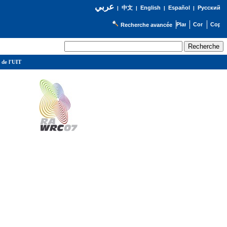
عربي
English
Español
Русский
|
中文
|
|
|
Recherche avancée
 de l'UIT