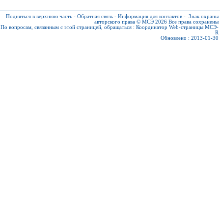
Подняться в верхнюю часть
-
Обратная связь
-
Информация для контактов
-
Знак охраны
авторского права © МСЭ 2026
Все права сохранены
По вопросам, связанным с этой страницей, обращаться :
Координатор Web-страницы МСЭ-
R
Обновлено : 2013-01-30