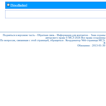
[Newsflashes]
Подняться в верхнюю часть
-
Обратная связь
-
Информация для контактов
-
Знак охраны
авторского права © МСЭ 2026
Все права сохранены
По вопросам, связанным с этой страницей, обращаться :
Координатор Web-страницы МСЭ-
R
Обновлено : 2013-01-30