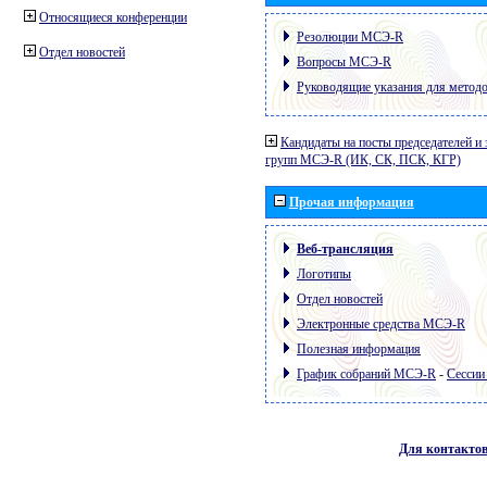
Относящиеся конференции
Резолюции МСЭ-R
Отдел новостей
Вопросы МСЭ-R
Руководящие указания для метод
Кандидаты на посты председателей и 
групп МСЭ-R (ИК, СК, ПСК, КГР)
Прочая информация
Веб-трансляция
Логотипы
Отдел новостей
Электронные средства МСЭ-R
Полезная информация
График собраний МСЭ-R
-
Сессии
Для контакто