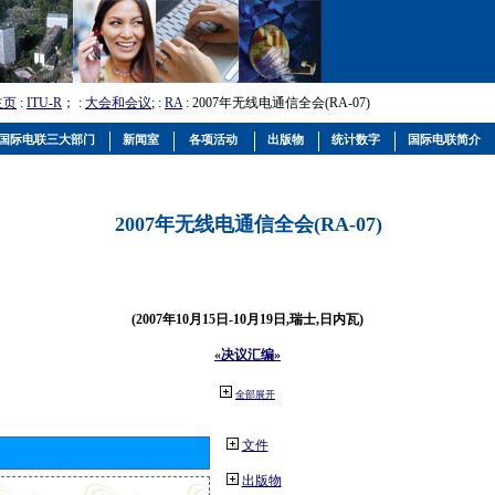
主页
:
ITU-R
； :
大会和会议
; :
RA
: 2007年无线电通信全会(RA-07)
国际电联三大部门
新闻室
各项活动
出版物
统计数字
国际电联简介
2007年无线电通信全会(RA-07)
(2007年10月15日-10月19日,瑞士,日内瓦)
«决议汇编»
全部展开
文件
出版物