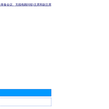
会筹备会议、无线电顾问组)主席和副主席