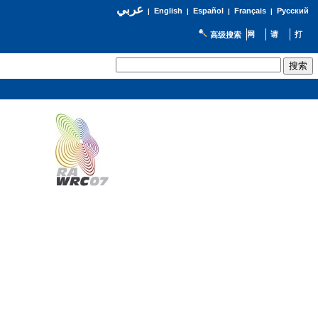
عربي
English
Español
Français
Русский
|
|
|
|
高级搜索