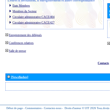
Lettres d´invitations, d´enregistrement et autre correspondance
Etats Membres
Membres du Secteur
Circulaire administrative CACE/404
Circulaire administrative CACE/427
Enregistrement des délégués
Conférences relatives
Salle de presse
Contacts
[Newsflashes]
Début de page
-
Commentaires
-
Contactez-nous
-
Droits d'auteur © UIT 2026
Tous droits