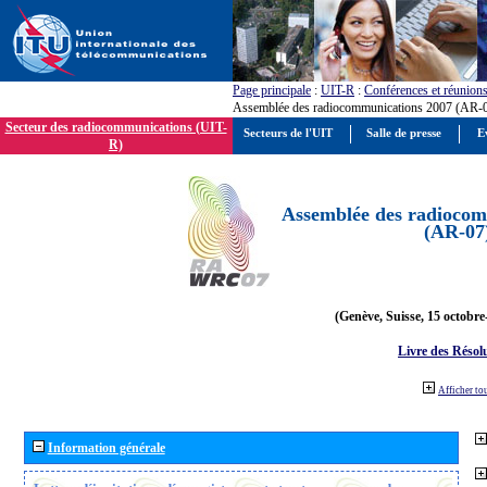
Page principale
:
UIT-R
:
Conférences et réunion
Assemblée des radiocommunications 2007 (AR-
Secteur des radiocommunications (UIT-
Secteurs de l'UIT
Salle de presse
E
R)
Assemblée des radiocom
(AR-07
(Genève, Suisse, 15 octobre
Livre des Résol
Afficher to
Information générale