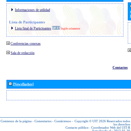
Informaciones de utilidad
Lista de Participantes
Lista final de Participantes
Inglés solamente
Conferencias conexas
Sala de redacción
Contactos
[Newsflashes]
Comienzo de la página
-
Comentarios
-
Contáctenos
-
Copyright © UIT 2026
Reservados todos
los derechos
Contacto público :
Coordenador Web del UIT-R
Actualizado el : 2013-01-30