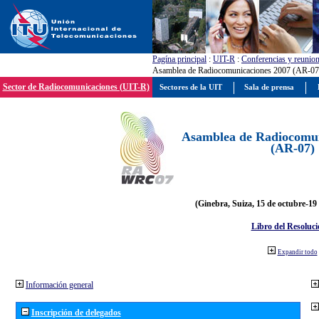
Pagína principal
:
UIT-R
:
Conferencias y reunio
Asamblea de Radiocomunicaciones 2007 (AR-07
Sector de Radiocomunicaciones (UIT-R)
Sectores de la UIT
Sala de prensa
Asamblea de Radiocomun
(AR-07)
(Ginebra, Suiza, 15 de octubre-19
Libro del Resoluci
Expandir todo
Información general
Inscripción de delegados