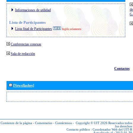
de
Informaciones de utilidad
G
Lista de Participantes
Lista final de Participantes
Inglés solamente
Conferencias conexas
Sala de redacción
Contactos
[Newsflashes]
Comienzo de la página
-
Comentarios
-
Contáctenos
-
Copyright © UIT 2026
Reservados todos
los derechos
Contacto público :
Coordenador Web del UIT-R
Actualizado el : 2013-01-30