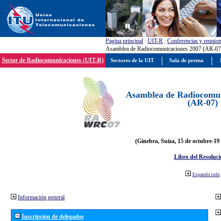
Pagína principal
:
UIT-R
:
Conferencias y reunio
Asamblea de Radiocomunicaciones 2007 (AR-07
Sector de Radiocomunicaciones (UIT-R)
Sectores de la UIT
Sala de prensa
Asamblea de Radiocomun
(AR-07)
(Ginebra, Suiza, 15 de octubre-19
Libro del Resoluci
Expandir todo
Información general
Inscripción de delegados