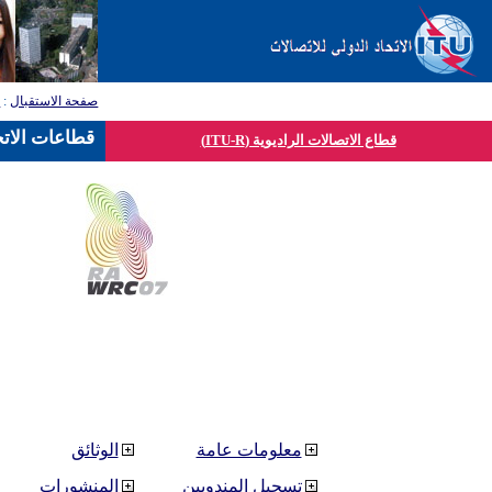
صفحة الاستقبال
:
ق
قطاعات الاتح
قطاع الاتصالات الراديوية (ITU-R)
معلومات عامة
الوثائق
تسجيل المندوبين
المنشورات