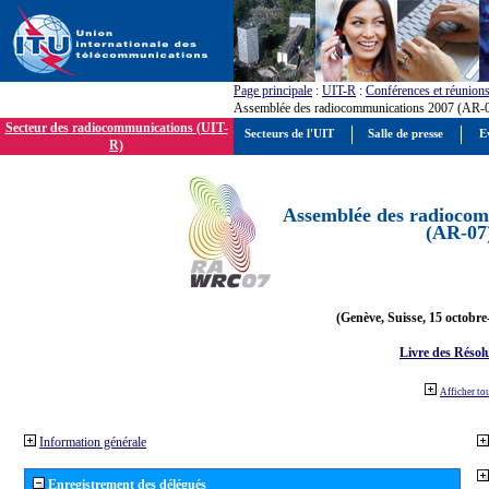
Page principale
:
UIT-R
:
Conférences et réunion
Assemblée des radiocommunications 2007 (AR-
Secteur des radiocommunications (UIT-
Secteurs de l'UIT
Salle de presse
E
R)
Assemblée des radiocom
(AR-07
(Genève, Suisse, 15 octobre
Livre des Résol
Afficher to
Information générale
Enregistrement des délégués