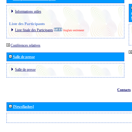
Informations utiles
Liste des Participants
Liste finale des Participants
Anglais seulement
Conférences relatives
Salle de presse
Salle de presse
Contacts
[Newsflashes]