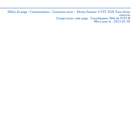
Début de page
-
Commentaires
-
Contactez-nous
-
Droits d'auteur © UIT 2026
Tous droits
réservés
Contact pour cette page :
Coordinateur Web de l'UIT-R
Mis à jour le : 2013-01-30