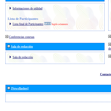
Informaciones de utilidad
Lista de Participantes
Lista final de Participantes
Inglés solamente
Conferencias conexas
Sala de redacción
de
Sala de redacción
Contact
[Newsflashes]