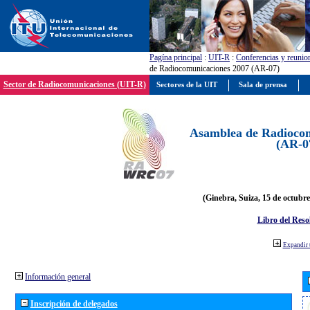
Pagína principal
:
UIT-R
:
Conferencias y reunio
de Radiocomunicaciones 2007 (AR-07)
Sector de Radiocomunicaciones (UIT-R)
Sectores de la UIT
Sala de prensa
Asamblea de Radiocom
(AR-0
(Ginebra, Suiza, 15 de octubre
Libro del Reso
Expandir 
Información general
Inscripción de delegados