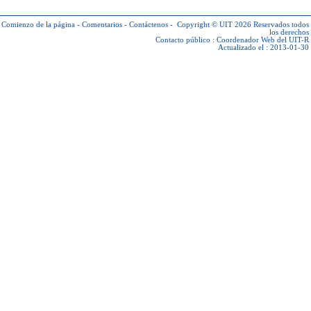
Comienzo de la página
-
Comentarios
-
Contáctenos
-
Copyright © UIT 2026
Reservados todos
los derechos
Contacto público :
Coordenador Web del UIT-R
Actualizado el : 2013-01-30