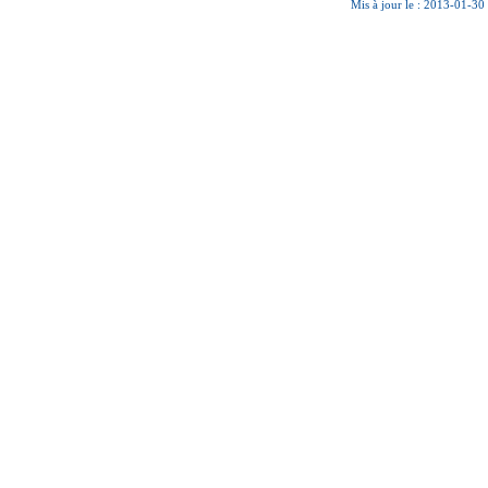
Mis à jour le : 2013-01-30