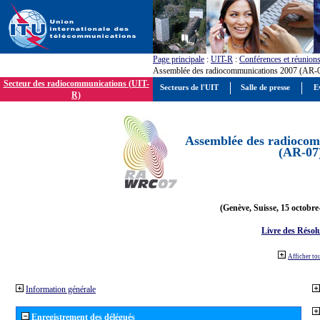
Page principale
:
UIT-R
:
Conférences et réunion
Assemblée des radiocommunications 2007 (AR-
Secteur des radiocommunications (UIT-
Secteurs de l'UIT
Salle de presse
E
R)
Assemblée des radiocom
(AR-07
(Genève, Suisse, 15 octobre
Livre des Résol
Afficher to
Information générale
Enregistrement des délégués