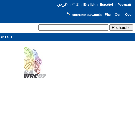
عربي
English
Español
Русский
|
中文
|
|
|
Recherche avancée
 de l'UIT