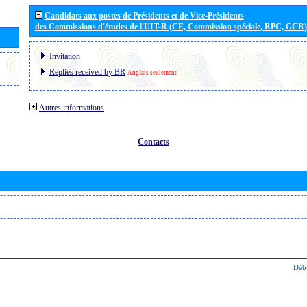
Candidats aux postes de Présidents et de Vice-Présidents
des Commissions d'études de l'UIT-R (CE, Commission spéciale, RPC, GCR)
Invitation
Replies received by BR
Anglais seulement
Autres informations
Contacts
Déb