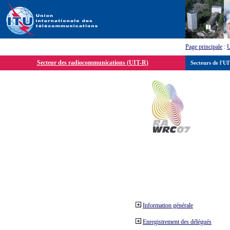
Page principale
:
Secteur des radiocommunications (UIT-R)
Secteurs de l'U
Information générale
Enregistrement des délégués