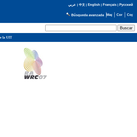
English
Français
Русский
عربي
|
中文
|
|
|
Búsqueda avanzada
e la UIT