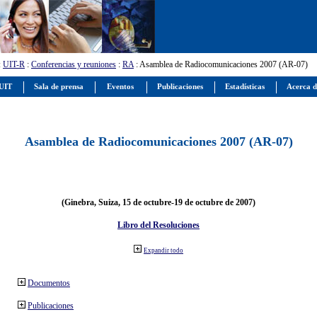
:
UIT-R
:
Conferencias y reuniones
:
RA
: Asamblea de Radiocomunicaciones 2007 (AR-07)
 UIT
Sala de prensa
Eventos
Publicaciones
Estadísticas
Acerca d
Asamblea de Radiocomunicaciones 2007 (AR-07)
(Ginebra, Suiza, 15 de octubre-19 de octubre de 2007)
Libro del Resoluciones
Expandir todo
Documentos
Publicaciones