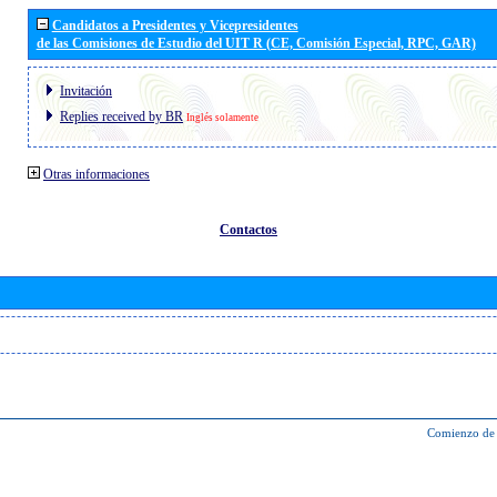
Candidatos a Presidentes y Vicepresidentes
de las Comisiones de Estudio del UIT R (CE, Comisión Especial, RPC, GAR)
Invitación
Replies received by BR
Inglés solamente
Otras informaciones
Contactos
Comienzo de 