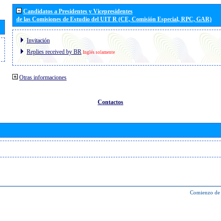
Candidatos a Presidentes y Vicepresidentes
de las Comisiones de Estudio del UIT R (CE, Comisión Especial, RPC, GAR)
Invitación
Replies received by BR
Inglés solamente
Otras informaciones
Contactos
Comienzo de 