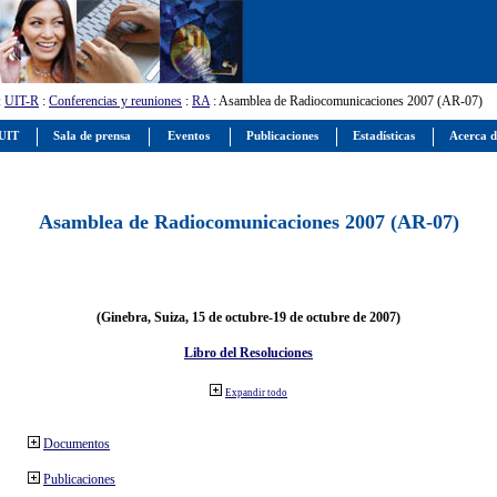
:
UIT-R
:
Conferencias y reuniones
:
RA
: Asamblea de Radiocomunicaciones 2007 (AR-07)
 UIT
Sala de prensa
Eventos
Publicaciones
Estadísticas
Acerca d
Asamblea de Radiocomunicaciones 2007 (AR-07)
(Ginebra, Suiza, 15 de octubre-19 de octubre de 2007)
Libro del Resoluciones
Expandir todo
Documentos
Publicaciones