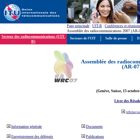
Page principale
:
UIT-R
:
Conférences et réunion
Assemblée des radiocommunications 2007 (AR-
Secteur des radiocommunications (UIT-
Secteurs de l'UIT
Salle de presse
E
R)
Assemblée des radiocom
(AR-07
(Genève, Suisse, 15 octobre
Livre des Résol
Afficher to
Information générale
Documents
Enregistrement des délégués
Publications