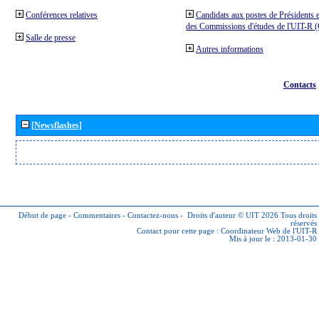
Conférences relatives
Candidats aux postes de Présidents e
des Commissions d'études de l'UIT-R
Salle de presse
Autres informations
Contacts
[Newsflashes]
Début de page
-
Commentaires
-
Contactez-nous
-
Droits d'auteur © UIT 2026
Tous droits
réservés
Contact pour cette page :
Coordinateur Web de l'UIT-R
Mis à jour le : 2013-01-30