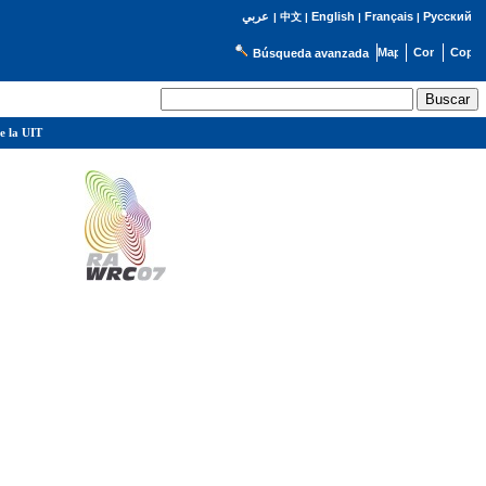
English
Français
Русский
عربي
|
中文
|
|
|
Búsqueda avanzada
e la UIT