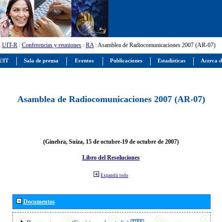
:
UIT-R
:
Conferencias y reuniones
:
RA
: Asamblea de Radiocomunicaciones 2007 (AR-07)
 UIT
Sala de prensa
Eventos
Publicaciones
Estadísticas
Acerca d
Asamblea de Radiocomunicaciones 2007 (AR-07)
(Ginebra, Suiza, 15 de octubre-19 de octubre de 2007)
Libro del Resoluciones
Expandir todo
Documentos